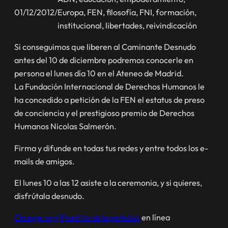
01/12/2012
/
Europa
, 
FEN
, 
filosofía
, 
FNI
, 
formación
, 
institucional
, 
libertades
, 
reivindicación
Si conseguimos que liberen al Caminante Desnudo
antes del 10 de diciembre podremos conocerle en
persona el lunes día 10 en el Ateneo de Madrid.
La Fundación Internacional de Derechos Humanos le
ha concedido a petición de la FEN el estatus de preso
de conciencia y el prestigioso premio de Derechos
Humanos Nicolas Salmerón.
Firma y difunde en todas tus redes y entre todos los e-
mails de amigos.
El lunes 10 a las 12 asiste a la ceremonia, y si quieres,
disfrútala desnudo.
Change.org
|
Plantilla de la petición
en línea