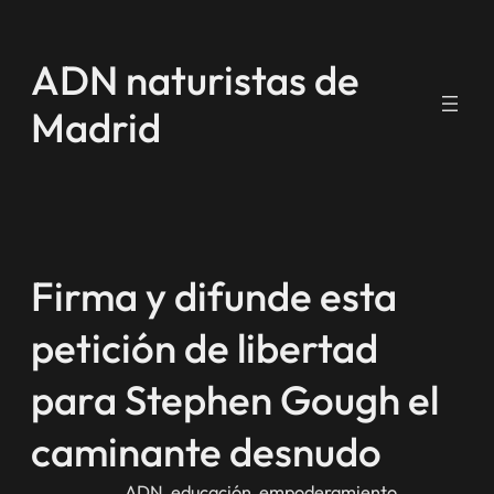
Saltar
al
ADN naturistas de
contenido
Madrid
Firma y difunde esta
petición de libertad
para Stephen Gough el
caminante desnudo
ADN
, 
educación
, 
empoderamiento
, 