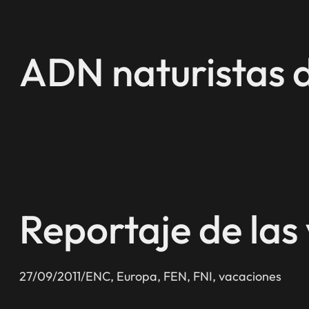
Saltar
al
contenido
ADN naturistas 
Reportaje de las
27/09/2011
/
ENC
, 
Europa
, 
FEN
, 
FNI
, 
vacaciones