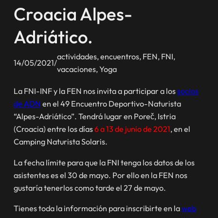
Croacia Alpes-
Adriático.
actividades
, 
encuentros
, 
FEN
, 
FNI
, 
14/05/2021
/
vacaciones
, 
Yoga
La FNI-INF y la FEN nos invita a participar a los
socios
de ADN
en el 49 Encuentro Deportivo-Naturista
“Alpes-Adriático”. Tendrá lugar en Poreč, Istria
(Croacia) entre los días
6 a 13 de junio de 2021
, en el
Camping Naturista Solaris.
La fecha límite para que la FNI tenga los datos de los
asistentes es el 30 de mayo. Por ello en la FEN nos
gustaría tenerlos como tarde el 27 de mayo.
Tienes toda la información para inscribirte en la
web