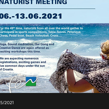
Empodera
del Natu
05/2021