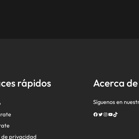
ces rápidos
Acerca d
Síguenos en nuest
o
rate
Facebook
Twitter
Instagram
YouTube
TikTok
rate
a de privacidad