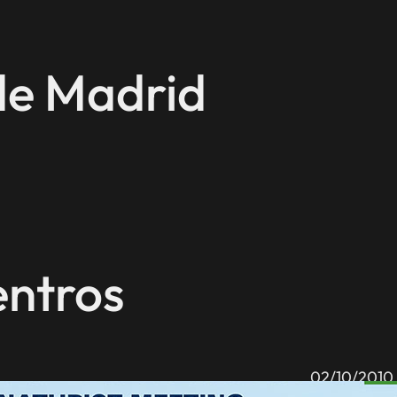
de Madrid
entros
02/10/2010