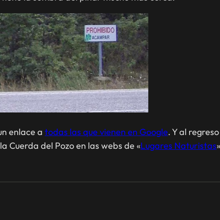
 un enlace a
todas las que vienen en Google
. Y al regres
la Cuerda del Pozo en las webs de «
Lugares Naturistas
»