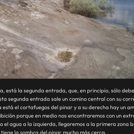
está la segunda entrada, que, en principio, sólo debere
esta segunda entrada sale un camino central con su corr
da está el cortafuegos del pinar y a su derecha hay un
ibición porque en medio nos encontraremos con un extra
 el agua a la izquierda, llegaremos a la primera zona b
tiene la sombra del pinar mucho más cerca.