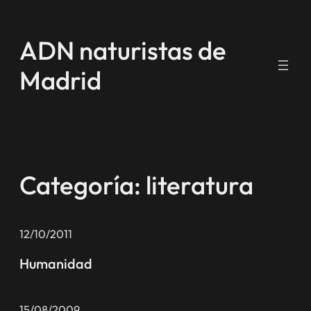
Saltar
al
ADN naturistas de
contenido
Madrid
Categoría:
literatura
12/10/2011
Humanidad
15/08/2009