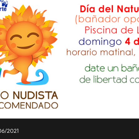
Día sin b
Hortalez
06/2021