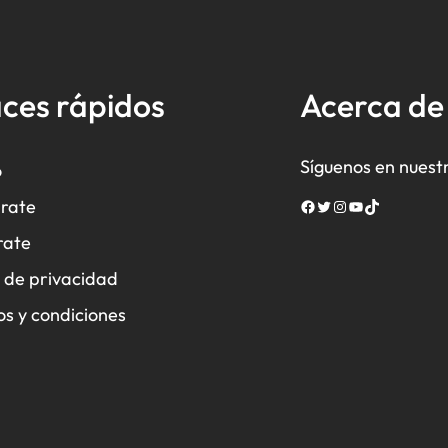
ces rápidos
Acerca d
Síguenos en nuest
o
rate
Facebook
Twitter
Instagram
YouTube
TikTok
rate
a de privacidad
s y condiciones