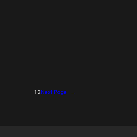
1
2
Next Page
→